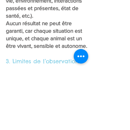
vie, environnement, interactions
passées et présentes, état de
santé, etc.).
Aucun résultat ne peut être
garanti, car chaque situation est
unique, et chaque animal est un
être vivant, sensible et autonome.
3. Limites de l’observation
En tant que professionnelle
extérieure, je ne vis pas 24h/24
avec l’animal concerné, et ma
vision de la situation repose sur
les éléments que le propriétaire
me transmet.
Il est donc possible que certaines
informations importantes soient